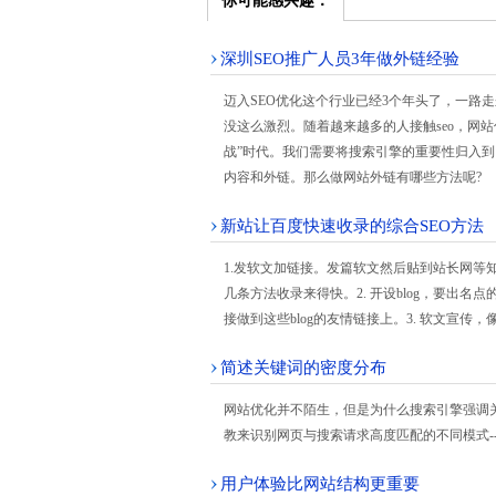
你可能感兴趣：
深圳SEO推广人员3年做外链经验
迈入SEO优化这个行业已经3个年头了，一路走
没这么激烈。随着越来越多的人接触seo，网
战”时代。我们需要将搜索引擎的重要性归入
内容和外链。那么做网站外链有哪些方法呢?
新站让百度快速收录的综合SEO方法
1.发软文加链接。发篇软文然后贴到站长网等
几条方法收录来得快。2. 开设blog，要出
接做到这些blog的友情链接上。3. 软文宣传，像ad
简述关键词的密度分布
网站优化并不陌生，但是为什么搜索引擎强调
教来识别网页与搜索请求高度匹配的不同模式-
用户体验比网站结构更重要