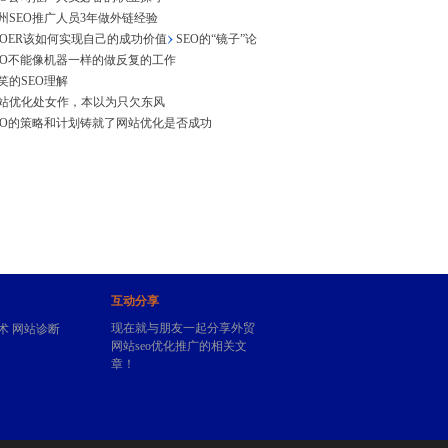
州SEO推广人员3年做外链经验
EOER该如何实现自己的成功价值
SEO的“镜子”论
EO不能像机器一样的做反复的工作
笑的SEO理解
站优化处女作，本以为只欠东风
EO的策略和计划铸就了网站优化是否成功
互动分享
现在就与朋友一起分享外贸
术
网站诊断
网站seo优化推广的相关文
章！