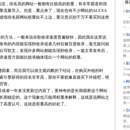
推
名情况，排名高的网站一般都有比较高的权重，有非常霸道和强
擎流量导入。但是，重点来了，现在也有不少网站的ALEXA
如
高
虚假排名跟网站权重扯不上边，要注意识别千万不要买到这类
的影
一，
浅
方法，一般来说谷歌收录速度普遍较快，因此我在这里说
做网
发布的内容能实现秒收录或者几钟后被百度收录，毫无疑问就
易上
台写软文，发现许多网站都能实现秒收录，一篇文章发布后，
过s
弊，
从收录速度方面能比较准确体现出一个网站的权重。
最
Goo
素，而且我可以很主观武断的下结论，在购买外链的时
Usag
索引擎获得的排名非常高，那你不要犹豫直接买下外链吧，绝
网
厉害。
做博
者一年多没更新过内容了，更神奇的是长期观察这个网站
的事
长期稳定的。这个现象也只能用权重来解释，这就是说网站之
我们
养一
了高度认可。这就是权重高的好处了。
怎
网络
荣。
想