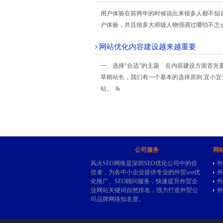
用户体验在前两年的时候说出来很多人都不知
户体验，并且很多大师级人物强调过哪怕不怎
网站优化内容建设越来越重要
一、选择“合适”的主题 在内容建设方面首先
草根站长，我们有一个基本的选择原则:宜小宜
站。 &
公司服务
网
风火SEO网络是深圳SEO优化公司中的佼
外
佼者，为各中小企业提供专业的
外贸seo
优
外
化推广、SEO顾问服务，快速提升外贸企
外
业网站关键词自然排名，强力打造外贸公
外
司品牌网络知名度。