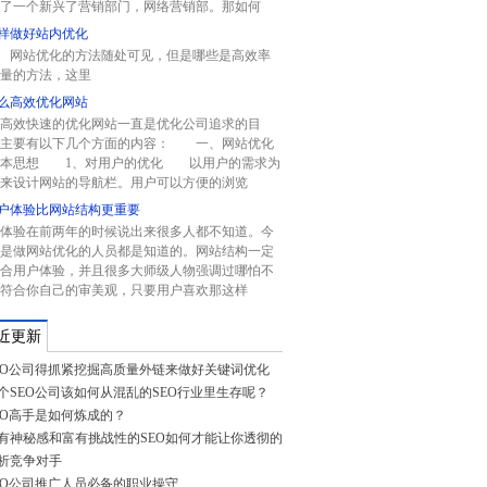
了一个新兴了营销部门，网络营销部。那如何
样做好站内优化
站优化的方法随处可见，但是哪些是高效率
量的方法，这里
么高效优化网站
高效快速的优化网站一直是优化公司追求的目
。主要有以下几个方面的内容： 一、网站优化
基本思想 1、对用户的优化 以用户的需求为
来设计网站的导航栏。用户可以方便的浏览
户体验比网站结构更重要
体验在前两年的时候说出来很多人都不知道。今
是做网站优化的人员都是知道的。网站结构一定
合用户体验，并且很多大师级人物强调过哪怕不
符合你自己的审美观，只要用户喜欢那这样
近更新
EO公司得抓紧挖掘高质量外链来做好关键词优化
个SEO公司该如何从混乱的SEO行业里生存呢？
EO高手是如何炼成的？
有神秘感和富有挑战性的SEO如何才能让你透彻的
析竞争对手
EO公司推广人员必备的职业操守