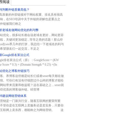
荐阅读
何判断外链质量高低？
质量的外部链接对于网站权重、排名具有很高
响，在SEO培训中关于外链的讲解也是重点之
外链被我们称之
析老域名做网站优化的利与弊
站优化，很多站长都会说老域名更好，网站更容
线，关键词更加稳定...等等之类的话题！那么经
aya在seo界几年的打拼，我总结一下老域名的利与
希望朋友们一起交流，不足之
新Google排名算法公式
gle排名算法公式（原）：GoogleScore = (KW
e Score * 0.3) + (Domain Strength * 0.25) +(In
站优化之博客外链技巧
客、养博客这些都是站长们或者seoer每天都在做
情。可你们有没有仔细想过什么样的博客才能给
网站带来流量和收益呢？这在基础之上，seoer就
些优质的博客做外链。经营博
样建设网络营销体系
营销是一门新兴行业，随着互联网的繁荣而繁
不管你是在互联网上卖服务还是卖实务，只要你
在互联网上卖东西，都能称之为网络营销。 这