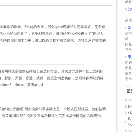
就有
怎
网
高质
来非常的艰辛。3年前的今天，那会做seo可能相对简单很多，竞争也
怎
站优化已经白热化了，竞争相当激烈。做网站优化已经进入了“世纪大
如何
标
到网站优化的需求当中，做出既符合搜索引擎需求、也符合用户需求的
的
导向
用
用户
天凡
知名网站这是很多新站站长首选的方法。其实这方法并不如上面列的
要符
名点的，新浪，天极，塞迪，搜狐，百度空间之类的，然后将你网站的链
怎么
min5、chinaz、落伍者，d
最
S
各
关键词的密度呢?因为搜索引擎实际上是一个模式匹配机器。他们被调
S
--有关键词匹配在突出位置这种模式的页面比其他网页的匹配更强。
具
分
S