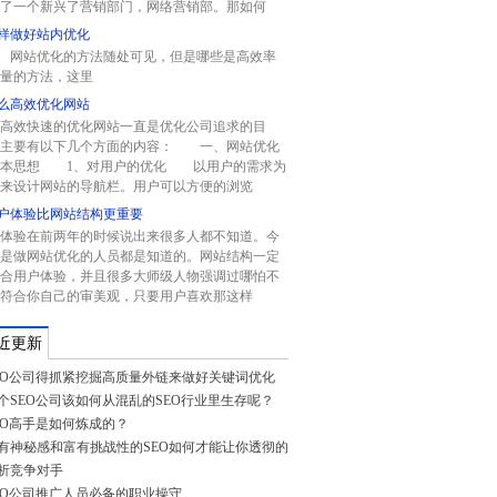
了一个新兴了营销部门，网络营销部。那如何
样做好站内优化
站优化的方法随处可见，但是哪些是高效率
量的方法，这里
么高效优化网站
高效快速的优化网站一直是优化公司追求的目
。主要有以下几个方面的内容： 一、网站优化
基本思想 1、对用户的优化 以用户的需求为
来设计网站的导航栏。用户可以方便的浏览
户体验比网站结构更重要
体验在前两年的时候说出来很多人都不知道。今
是做网站优化的人员都是知道的。网站结构一定
合用户体验，并且很多大师级人物强调过哪怕不
符合你自己的审美观，只要用户喜欢那这样
近更新
EO公司得抓紧挖掘高质量外链来做好关键词优化
个SEO公司该如何从混乱的SEO行业里生存呢？
EO高手是如何炼成的？
有神秘感和富有挑战性的SEO如何才能让你透彻的
析竞争对手
EO公司推广人员必备的职业操守