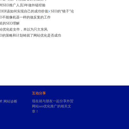
州SEO推广人员3年做外链经验
EOER该如何实现自己的成功价值
SEO的“镜子”论
EO不能像机器一样的做反复的工作
笑的SEO理解
站优化处女作，本以为只欠东风
EO的策略和计划铸就了网站优化是否成功
互动分享
现在就与朋友一起分享外贸
术
网站诊断
网站seo优化推广的相关文
章！