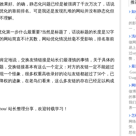
推
效果好。的确，静态化问题已经是被强调了千次万次了，话说
优化的靠前排名。可是我还是发现扎堆的网站并没有静态化但
如
高
不理解。
的影
一，
优化第一步什么最重要?当然是标题了，话说标题的长度是32字
浅
节的网站简直不计其数，网站优化情况丝毫不受影响，排名靠前
做网
易上
过s
弊，
肯定地说，交换友情链接是站长们最谨慎的事情，关于具体的
最
题，交换链接基本有这么一个定义：对方的友链一定不能超过
Goo
发现一个怪象，很多权重高收录好的论坛友链都超过了50个，已
Usag
k被降权的迹象，在老鸟们看来，这么多友链的存在已经足以构成
网
做博
的事
我们
养一
om/suzhou/ 站长整理分享，欢迎转载学习！
怎
网络
荣。
想