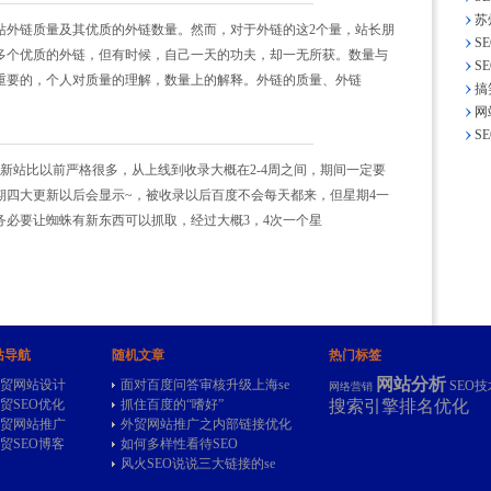
苏
站外链质量及其优质的外链数量。然而，对于外链的这2个量，站长朋
S
多个优质的外链，但有时候，自己一天的功夫，却一无所获。数量与
S
重要的，个人对质量的理解，数量上的解释。外链的质量、外链
搞
网
S
新站比以前严格很多，从上线到收录大概在2-4周之间，期间一定要
期四大更新以后会显示~，被收录以后百度不会每天都来，但星期4一
务必要让蜘蛛有新东西可以抓取，经过大概3，4次一个星
站导航
随机文章
热门标签
网站分析
贸网站设计
面对百度问答审核升级上海se
SEO技
网络营销
贸SEO优化
抓住百度的“嗜好”
搜索引擎排名优化
贸网站推广
外贸网站推广之内部链接优化
贸SEO博客
如何多样性看待SEO
风火SEO说说三大链接的se