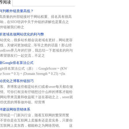
荐阅读
何判断外链质量高低？
质量的外部链接对于网站权重、排名具有很高
响，在SEO培训中关于外链的讲解也是重点之
外链被我们称之
析老域名做网站优化的利与弊
站优化，很多站长都会说老域名更好，网站更容
线，关键词更加稳定...等等之类的话题！那么经
aya在seo界几年的打拼，我总结一下老域名的利与
希望朋友们一起交流，不足之
新Google排名算法公式
gle排名算法公式（原）：GoogleScore = (KW
e Score * 0.3) + (Domain Strength * 0.25) +(In
站优化之博客外链技巧
客、养博客这些都是站长们或者seoer每天都在做
情。可你们有没有仔细想过什么样的博客才能给
网站带来流量和收益呢？这在基础之上，seoer就
些优质的博客做外链。经营博
样建设网络营销体系
营销是一门新兴行业，随着互联网的繁荣而繁
不管你是在互联网上卖服务还是卖实务，只要你
在互联网上卖东西，都能称之为网络营销。 这