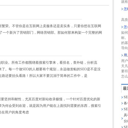
就有
怎
网
高质
而繁荣。不管你是在互联网上卖服务还是卖实务，只要你想在互联网
怎
了一个新兴了营销部门，网络营销部。那如何那来构架一个完整的网
如何
标
的
导向
用
用户
燥的职业。所有工作都围绕着搜索引擎来，看排名，查外链，分析流
天凡
了。每一个做SEO的人都要有个规划，永远做发帖的SEO是不是没
要符
走路还要抬头看路！所以大家不要沉溺于简单的工作中，是
怎么
最
S
要坚持和耐性，尤其百度对新站收录极慢，一个针对百度优化的新
各
擎为何会受到欢迎，就是因为用户能在上面找到需要的东西，搜索引
S
站在用户的角度考虑
具
分
S