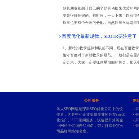
站长朋友都想让自己的辛勤劳动换来优质的网
友是很难把握的。有时候，一天下来可以获得
质量也要有个合理的分配，当然质量永远是最
百度优化最新规律，SEOER要注意了
1、新站的收录规律和以前不同，现在百度收录
恪守百度对于新站收录的规范。一般都是在星
定会来，大家一定要抓住星期四的机会，那天
公司服务
网
风火SEO网络是深圳SEO优化公司中的佼
外
佼者，为各中小企业提供专业的
外贸seo
优
外
化推广、SEO顾问服务，快速提升外贸企
外
业网站关键词自然排名，强力打造外贸公
外
司品牌网络知名度。