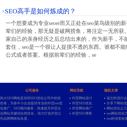
SEO高手是如何炼成的？
一个想要成为专业seoer而又正处在seo菜鸟级别
辈们的经验，那无疑是破网捞鱼，将注定一无所获
家自己的亲身经历之后总结出来的，作为新手，不
套住，seo是一个很让人捉摸不透的东西。谁都不
公式或者答案。根据前辈们的经验，se
公司服务
网站导航
随机文章
风火SEO网络是深圳SEO优化公司中的佼
外贸网站设计
该怎样进行企
佼者，为各中小企业提供专业的
外贸seo
优
外贸SEO优化
分享下网站优
化推广、SEO顾问服务，快速提升外贸企
外贸网站推广
网站优化之几
业网站关键词自然排名，强力打造外贸公
外贸SEO博客
seo网站优
司品牌网络知名度。
seo的演变由来