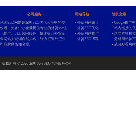
公司服务
网站导航
随机文章
风火SEO网络是深圳SEO优化公司中的佼
外贸网站设计
Google推广
佼者，为各中小企业提供专业的
外贸seo
优
外贸SEO优化
站内链接的优
化推广、SEO顾问服务，快速提升外贸企
外贸网站推广
超文本链接概
业网站关键词自然排名，强力打造外贸公
外贸SEO博客
分析网站被百
司品牌网络知名度。
从SEO看网
版权所有 © 2026 深圳风火SEO网络服务公司