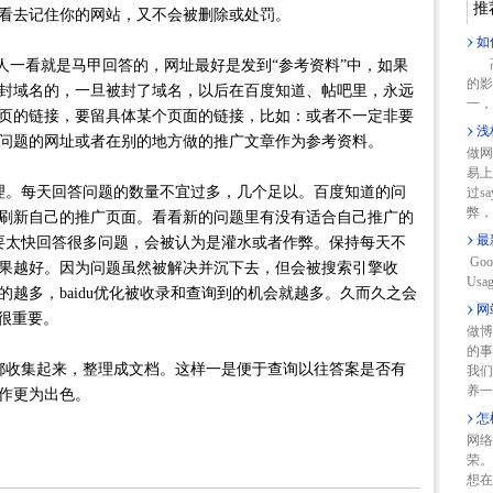
推
看去记住你的网站，又不会被删除或处罚。
如
高
一看就是马甲回答的，网址最好是发到“参考资料”中，如果
的影
封域名的，一旦被封了域名，以后在百度知道、帖吧里，永远
一，
页的链接，要留具体某个页面的链接，比如：或者不一定非要
浅
问题的网址或者在别的地方做的推广文章作为参考资料。
做网
易上
。每天回答问题的数量不宜过多，几个足以。百度知道的问
过s
弊，
钟刷新自己的推广页面。看看新的问题里有没有适合自己推广的
最
要太快回答很多问题，会被认为是灌水或者作弊。保持每天不
Goo
果越好。因为问题虽然被解决并沉下去，但会被搜索引擎收
Usag
越多，baidu优化被收录和查询到的机会就越多。久而久之会
网
很重要。
做博
的事
收集起来，整理成文档。这样一是便于查询以往答案是否有
我们
养一
作更为出色。
怎
网络
荣。
想