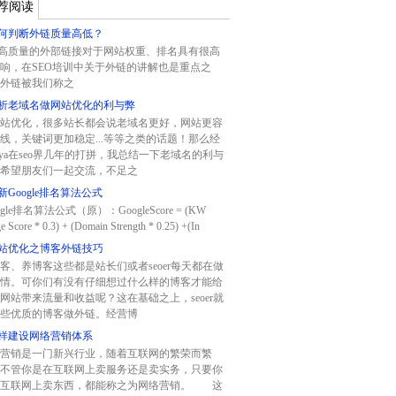
荐阅读
何判断外链质量高低？
质量的外部链接对于网站权重、排名具有很高
响，在SEO培训中关于外链的讲解也是重点之
外链被我们称之
析老域名做网站优化的利与弊
站优化，很多站长都会说老域名更好，网站更容
线，关键词更加稳定...等等之类的话题！那么经
aya在seo界几年的打拼，我总结一下老域名的利与
希望朋友们一起交流，不足之
新Google排名算法公式
gle排名算法公式（原）：GoogleScore = (KW
e Score * 0.3) + (Domain Strength * 0.25) +(In
站优化之博客外链技巧
客、养博客这些都是站长们或者seoer每天都在做
情。可你们有没有仔细想过什么样的博客才能给
网站带来流量和收益呢？这在基础之上，seoer就
些优质的博客做外链。经营博
样建设网络营销体系
营销是一门新兴行业，随着互联网的繁荣而繁
不管你是在互联网上卖服务还是卖实务，只要你
在互联网上卖东西，都能称之为网络营销。 这