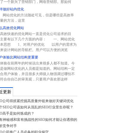
了一个新兴了营销部门，网络营销部。那如何
样做好站内优化
站优化的方法随处可见，但是哪些是高效率
量的方法，这里
么高效优化网站
高效快速的优化网站一直是优化公司追求的目
。主要有以下几个方面的内容： 一、网站优化
基本思想 1、对用户的优化 以用户的需求为
来设计网站的导航栏。用户可以方便的浏览
户体验比网站结构更重要
体验在前两年的时候说出来很多人都不知道。今
是做网站优化的人员都是知道的。网站结构一定
合用户体验，并且很多大师级人物强调过哪怕不
符合你自己的审美观，只要用户喜欢那这样
近更新
EO公司得抓紧挖掘高质量外链来做好关键词优化
个SEO公司该如何从混乱的SEO行业里生存呢？
EO高手是如何炼成的？
有神秘感和富有挑战性的SEO如何才能让你透彻的
析竞争对手
EO公司推广人员必备的职业操守