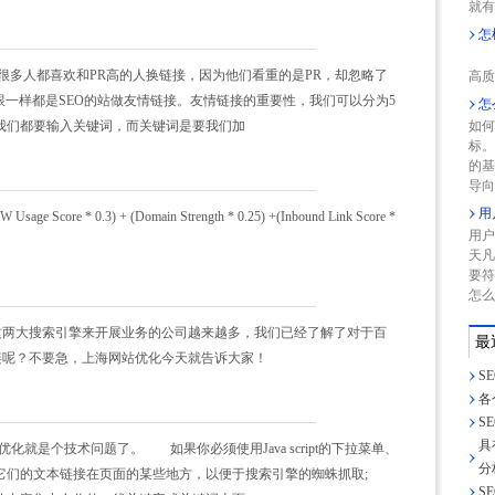
就有
怎
网
多人都喜欢和PR高的人换链接，因为他们看重的是PR，却忽略了
高质
跟一样都是SEO的站做友情链接。友情链接的重要性，我们可以分为5
怎
我们都要输入关键词，而关键词是要我们加
如何
标
的
导向
用
core * 0.3) + (Domain Strength * 0.25) +(Inbound Link Score *
用户
天凡
要符
怎么
利用这两大搜索引擎来开展业务的公司越来越多，我们已经了解了对于百
最
外链呢？不要急，上海网站优化今天就告诉大家！
S
各
S
具
化就是个技术问题了。 如果你必须使用Java script的下拉菜单、
分
置它们的文本链接在页面的某些地方，以便于搜索引擎的蜘蛛抓取;
S