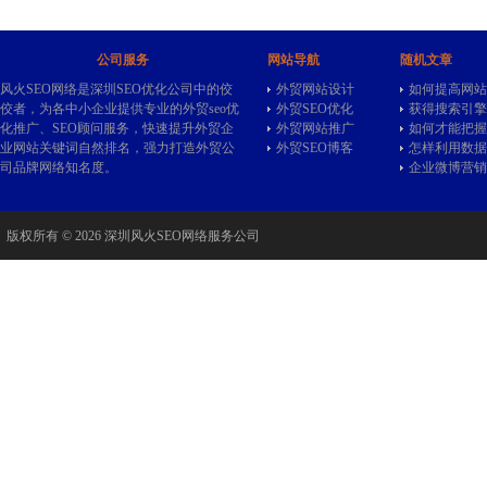
公司服务
网站导航
随机文章
风火SEO网络是深圳SEO优化公司中的佼
外贸网站设计
如何提高网站
佼者，为各中小企业提供专业的
外贸seo
优
外贸SEO优化
获得搜索引擎
化推广、SEO顾问服务，快速提升外贸企
外贸网站推广
如何才能把握
业网站关键词自然排名，强力打造外贸公
外贸SEO博客
怎样利用数据
司品牌网络知名度。
企业微博营销
版权所有 © 2026 深圳风火SEO网络服务公司