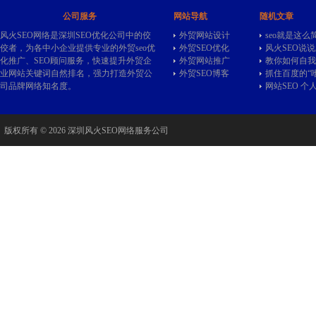
公司服务
网站导航
随机文章
风火SEO网络是深圳SEO优化公司中的佼
外贸网站设计
seo就是这么
佼者，为各中小企业提供专业的
外贸seo
优
外贸SEO优化
风火SEO说说
化推广、SEO顾问服务，快速提升外贸企
外贸网站推广
教你如何自我
业网站关键词自然排名，强力打造外贸公
外贸SEO博客
抓住百度的“
司品牌网络知名度。
网站SEO 个
版权所有 © 2026 深圳风火SEO网络服务公司