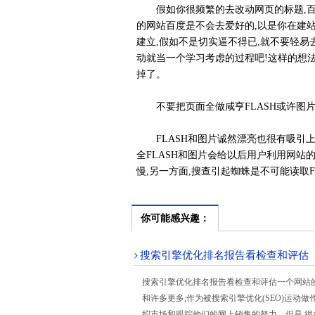
假如你很频繁的去改动网页的标题,百
的网站百度是不会去爱好的,以是你在建站
建立,假如不是切实逼不得已,就不要轻易
动就当一个学习考虑的过程吧!这样的想法
掉了。
不要把页面全做咸亨FLASH或许图
FLASH和图片诚然漂亮也很有吸引上海
全FLASH和图片会给以后用户利用网站
慢,另一方面,搜查引起蜘蛛是不可能读取F
你可能感兴趣：
搜索引擎优化排名报告看检查和评估
搜索引擎优化排名报告看检查和评估一个网站
和许多更多;作为被搜索引擎优化(SEO)运动
拟市场和跟踪他们的网上销售的努力。但是,