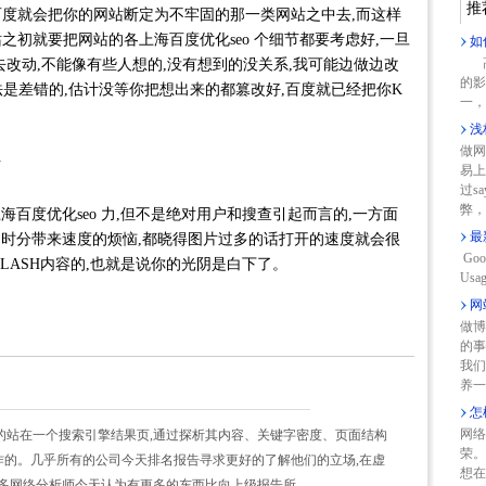
推
度就会把你的网站断定为不牢固的那一类网站之中去,而这样
之初就要把网站的各上海百度优化seo 个细节都要考虑好,一旦
如
高
去改动,不能像有些人想的,没有想到的没关系,我可能边做边改
的影
是差错的,估计没等你把想出来的都篡改好,百度就已经把你K
一，
浅
做网
片
易上
过s
弊，
百度优化seo 力,但不是绝对用户和搜查引起而言的,一方面
最
的时分带来速度的烦恼,都晓得图片过多的话打开的速度就会很
Goo
LASH内容的,也就是说你的光阴是白下了。
Usag
网
做博
的事
我们
养一
怎
网络
的站在一个搜索引擎结果页,通过探析其内容、关键字密度、页面结构
荣。
做作的。几乎所有的公司今天排名报告寻求更好的了解他们的立场,在虚
想
很多网络分析师今天认为有更多的东西比向上级报告所