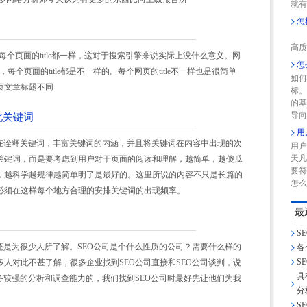
就有
怎
网
高质
每个页面的title都一样，这对于搜索引擎来说实际上没什么意义。网
怎
，每个页面的title都是不一样的。每个网页的title不一样也是很简单
如何
页文章标题不同
标
的
导向
化关键词
用
旨在诠释关键词，丰富关键词的内涵，并且将关键词在内容中出现的次
用户
天凡
关键词，而是要考虑到用户对于页面的阅读和理解，越简单，越傻瓜
要符
，越科学越规律越简单明了是最好的。这里所说的内容不只是长篇的
怎么
必须在这样每个地方合理的安排关键词的出现频率。
最
S
还是为很少人所了解。SEO公司是个什么性质的公司？需要什么样的
各
S
人对此不甚了解，很多企业找到SEO公司直接和SEO公司谈判，说
具
备较强的分析和调查能力的，我们找到SEO公司时最好先让他们为我
分
S