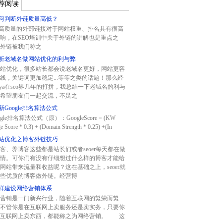
荐阅读
何判断外链质量高低？
质量的外部链接对于网站权重、排名具有很高
响，在SEO培训中关于外链的讲解也是重点之
外链被我们称之
析老域名做网站优化的利与弊
站优化，很多站长都会说老域名更好，网站更容
线，关键词更加稳定...等等之类的话题！那么经
aya在seo界几年的打拼，我总结一下老域名的利与
希望朋友们一起交流，不足之
新Google排名算法公式
gle排名算法公式（原）：GoogleScore = (KW
e Score * 0.3) + (Domain Strength * 0.25) +(In
站优化之博客外链技巧
客、养博客这些都是站长们或者seoer每天都在做
情。可你们有没有仔细想过什么样的博客才能给
网站带来流量和收益呢？这在基础之上，seoer就
些优质的博客做外链。经营博
样建设网络营销体系
营销是一门新兴行业，随着互联网的繁荣而繁
不管你是在互联网上卖服务还是卖实务，只要你
在互联网上卖东西，都能称之为网络营销。 这