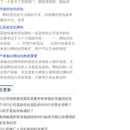
了一个新兴了营销部门，网络营销部。那如何
样做好站内优化
站优化的方法随处可见，但是哪些是高效率
量的方法，这里
么高效优化网站
高效快速的优化网站一直是优化公司追求的目
。主要有以下几个方面的内容： 一、网站优化
基本思想 1、对用户的优化 以用户的需求为
来设计网站的导航栏。用户可以方便的浏览
户体验比网站结构更重要
体验在前两年的时候说出来很多人都不知道。今
是做网站优化的人员都是知道的。网站结构一定
合用户体验，并且很多大师级人物强调过哪怕不
符合你自己的审美观，只要用户喜欢那这样
近更新
EO公司得抓紧挖掘高质量外链来做好关键词优化
个SEO公司该如何从混乱的SEO行业里生存呢？
EO高手是如何炼成的？
有神秘感和富有挑战性的SEO如何才能让你透彻的
析竞争对手
EO公司推广人员必备的职业操守