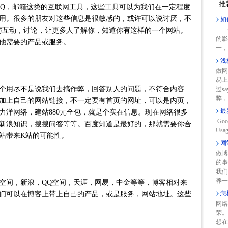
推
Q，邮箱这类的互联网工具，这些工具可以为我们在一定程度
用。很多的朋友对这些信息是很敏感的，或许可以说讨厌，不
如
高
与互动，讨论，让更多人了解你，知道你有这样的一个网站。
的影
他需要的产品或服务。
一，
浅
做网
易上
用尽不是说我们去搞作弊，回答别人的问题，不符合内容
过s
弊，
加上自己的网站链接，不一定要有首页的网址，可以是内页，
最
力洋网络，建站880元全包，就是个实在信息。现在网络很多
Goo
新浪知识，搜搜问答等等。百度知道是最好的，那就需要你合
Usag
站带来K站的可能性。
网
做博
的事
我们
养一
间，新浪，QQ空间，天涯，网易，中金等等，博客相对来
怎
们可以在博客上带上自己的产品，或是服务，网站地址。这些
网络
荣。
想