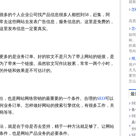
就有
怎
多的个人企业公司找产品信息很多人都想到58，赶集，阿
网
高质
常去这些网站去发表广告信息，服务信息的。这里是免费的，
这里发布信息一定要真实。
怎
如何
标
的
导向
多的是业务订单。好的软文不是只为了带上网站的链接，是
用
为了带来一个链接。虽然软文写作比较累，常常一两个小时，
用户
天凡
的外链和效果是不可估计的。
要符
怎么
最
柱，也是网站网络营销的最重要的一个条件。合理的
SEO
可以
S
何业务订单。怎样做好网站的搜索引擎优化，有很多工作，关
各
局等等。
S
具
，就是在于你是否去坚持，精于一种方法就足够了。让网站
分
条件，也是网站产品业务的必要条件。
S