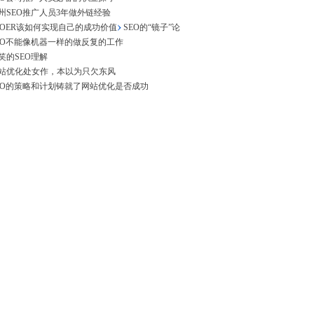
州SEO推广人员3年做外链经验
EOER该如何实现自己的成功价值
SEO的“镜子”论
EO不能像机器一样的做反复的工作
笑的SEO理解
站优化处女作，本以为只欠东风
EO的策略和计划铸就了网站优化是否成功