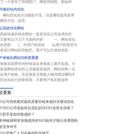
了一个新兴了营销部门，网络营销部。那如何
样做好站内优化
站优化的方法随处可见，但是哪些是高效率
量的方法，这里
么高效优化网站
高效快速的优化网站一直是优化公司追求的目
。主要有以下几个方面的内容： 一、网站优化
基本思想 1、对用户的优化 以用户的需求为
来设计网站的导航栏。用户可以方便的浏览
户体验比网站结构更重要
体验在前两年的时候说出来很多人都不知道。今
是做网站优化的人员都是知道的。网站结构一定
合用户体验，并且很多大师级人物强调过哪怕不
符合你自己的审美观，只要用户喜欢那这样
近更新
EO公司得抓紧挖掘高质量外链来做好关键词优化
个SEO公司该如何从混乱的SEO行业里生存呢？
EO高手是如何炼成的？
有神秘感和富有挑战性的SEO如何才能让你透彻的
析竞争对手
EO公司推广人员必备的职业操守