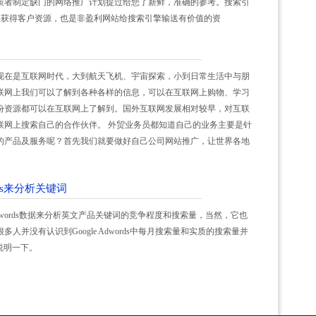
策者制定缺门的网络推广计划提过给您了新鲜，准确的参考。搜索引
擎上获得客户资源，也是非盈利网站给搜索引擎输送有价值的资
现在是互联网时代，大到航天飞机、宇宙探索，小到日常生活中与朋
联网上我们可以了解到各种各样的信息，可以在互联网上购物、学习
份资源都可以在互联网上了解到。国外互联网发展相对较早，对互联
联网上搜索自己的合作伙伴。 外贸业务员都知道自己的业务主要是针
的产品及服务呢？首先我们就要做好自己公司网站推广，让世界各地
rds来分析关键词
 Adwords数据来分析英文产品关键词的竞争程度和搜索量，当然，它也
并没有认识到Google Adwords中每月搜索量和实质的搜索量并
说明一下。