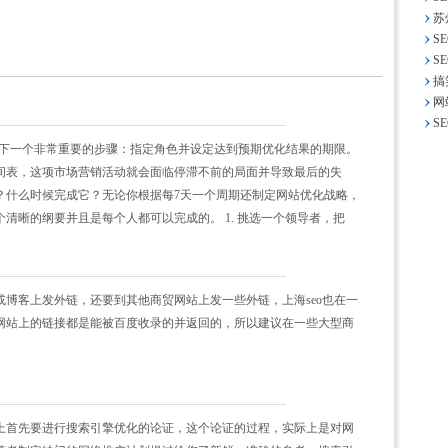
苏
S
S
搞
网
S
入下一个非常重要的步骤：指定角色并设定达到预期优化结果的期限。
间表，这项市场营销活动就会面临停滞不前的局面并导致最后的失
？什么时候完成它？无论你根据每7天一个周期还制定网站优化战略，
清晰的纲要并且是每个人都可以完成的。 1. 挑选一个领导者，把
博客上发外链，还要到其他商贸网站上发一些外链，上海seo也在一
网站上的链接都是能被百度收录的并返回的，所以建议在一些大型商
上首先要进行搜索引擎优化的论证，这个论证的过程，实际上是对网