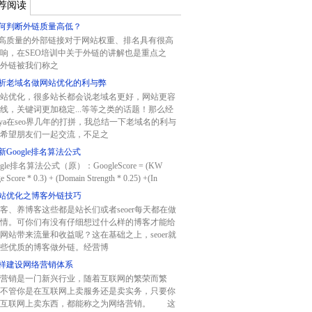
荐阅读
何判断外链质量高低？
质量的外部链接对于网站权重、排名具有很高
响，在SEO培训中关于外链的讲解也是重点之
外链被我们称之
析老域名做网站优化的利与弊
站优化，很多站长都会说老域名更好，网站更容
线，关键词更加稳定...等等之类的话题！那么经
aya在seo界几年的打拼，我总结一下老域名的利与
希望朋友们一起交流，不足之
新Google排名算法公式
gle排名算法公式（原）：GoogleScore = (KW
e Score * 0.3) + (Domain Strength * 0.25) +(In
站优化之博客外链技巧
客、养博客这些都是站长们或者seoer每天都在做
情。可你们有没有仔细想过什么样的博客才能给
网站带来流量和收益呢？这在基础之上，seoer就
些优质的博客做外链。经营博
样建设网络营销体系
营销是一门新兴行业，随着互联网的繁荣而繁
不管你是在互联网上卖服务还是卖实务，只要你
在互联网上卖东西，都能称之为网络营销。 这