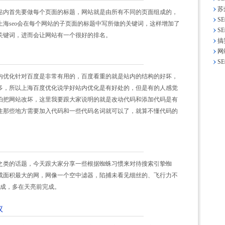
苏
站内首先要做每个页面的标题，网站就是由所有不同的页面组成的，
S
海seo会在每个网站的子页面的标题中写所做的关键词，这样增加了
S
关键词，进而会让网站有一个很好的排名。
搞
网
S
内优化针对百度是非常有用的，百度看重的就是站内的结构的好坏，
多，所以上海百度优化说学好站内优化是有好处的，但是有的人感觉
怕把网站改坏，这里我要跟大家说明的就是改动代码和添加代码是有
住那些地方需要加入代码和一些代码名词就可以了，就算不懂代码的
之类的话题，今天跟大家分享一些根据蜘蛛习惯来对待搜索引挚蜘
成面积最大的网，网像一个空中滤器，陷捕未看见细丝的、飞行力不
织成，多在天亮前完成。
议