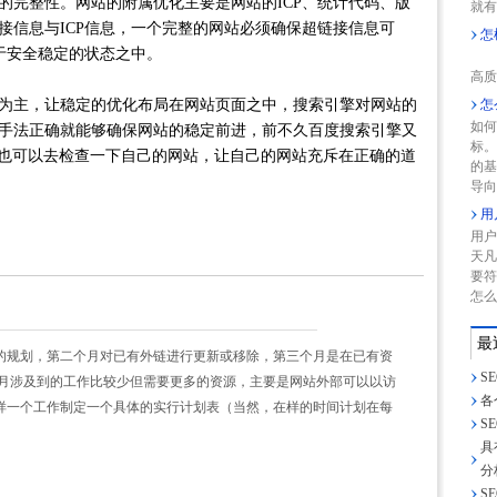
的完整性。网站的附属优化主要是网站的ICP、统计代码、版
就有
接信息与ICP信息，一个完整的网站必须确保超链接信息可
怎
于安全稳定的状态之中。
网
高质
主，让稳定的优化布局在网站页面之中，搜索引擎对网站的
怎
如何
手法正确就能够确保网站的稳定前进，前不久百度搜索引擎又
标
长也可以去检查一下自己的网站，让自己的网站充斥在正确的道
的
导向
用
用户
天凡
要符
怎么
最
的规划，第二个月对已有外链进行更新或移除，第三个月是在已有资
S
个月涉及到的工作比较少但需要更多的资源，主要是网站外部可以以访
各
样一个工作制定一个具体的实行计划表（当然，在样的时间计划在每
S
具
分
S