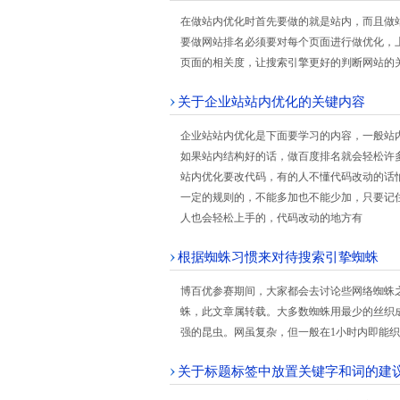
在做站内优化时首先要做的就是站内，而且做
要做网站排名必须要对每个页面进行做优化，上
页面的相关度，让搜索引擎更好的判断网站的
关于企业站站内优化的关键内容
企业站站内优化是下面要学习的内容，一般站
如果站内结构好的话，做百度排名就会轻松许
站内优化要改代码，有的人不懂代码改动的话
一定的规则的，不能多加也不能少加，只要记
人也会轻松上手的，代码改动的地方有
根据蜘蛛习惯来对待搜索引挚蜘蛛
博百优参赛期间，大家都会去讨论些网络蜘蛛
蛛，此文章属转载。大多数蜘蛛用最少的丝织
强的昆虫。网虽复杂，但一般在1小时内即能
关于标题标签中放置关键字和词的建