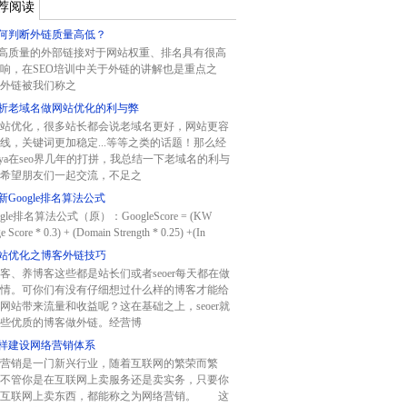
荐阅读
何判断外链质量高低？
质量的外部链接对于网站权重、排名具有很高
响，在SEO培训中关于外链的讲解也是重点之
外链被我们称之
析老域名做网站优化的利与弊
站优化，很多站长都会说老域名更好，网站更容
线，关键词更加稳定...等等之类的话题！那么经
aya在seo界几年的打拼，我总结一下老域名的利与
希望朋友们一起交流，不足之
新Google排名算法公式
gle排名算法公式（原）：GoogleScore = (KW
e Score * 0.3) + (Domain Strength * 0.25) +(In
站优化之博客外链技巧
客、养博客这些都是站长们或者seoer每天都在做
情。可你们有没有仔细想过什么样的博客才能给
网站带来流量和收益呢？这在基础之上，seoer就
些优质的博客做外链。经营博
样建设网络营销体系
营销是一门新兴行业，随着互联网的繁荣而繁
不管你是在互联网上卖服务还是卖实务，只要你
在互联网上卖东西，都能称之为网络营销。 这