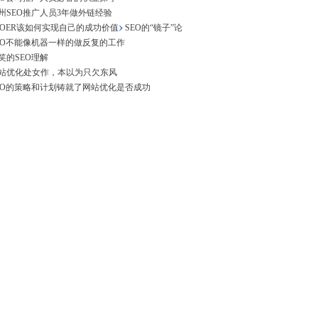
州SEO推广人员3年做外链经验
EOER该如何实现自己的成功价值
SEO的“镜子”论
EO不能像机器一样的做反复的工作
笑的SEO理解
站优化处女作，本以为只欠东风
EO的策略和计划铸就了网站优化是否成功