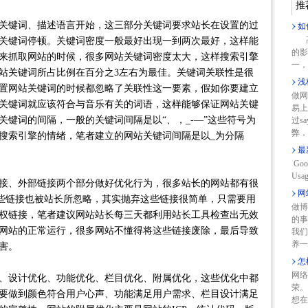
推
键词、描述语言开始，这三部分关键词要求站长在设置的过
如
高
关键词停顿。关键词密度一般最好出现一到两次最好，这样能
的影
来抓取网站的时候，很多网站关键词密度太大，这样搜索引擎
一，
站关键词所占比例在百分之3左右为最佳。关键词关联性是很
浅
置网站关键词的时候都忽略了关联性这一要素，假如你要建立
做网
关键词就应该符合与音乐有关的词语，这样能够保证网站关键
易上
键词的间隔，一般的关键词间隔是以“、，_-—”这些符号为
过s
弊，
搜索引擎的情绪，笔者建立的网站关键词间隔是以_为分隔
最
Goo
Usag
、外部链接两个部分做好优化行为，很多站长的网站都有很
网
些链接也被站长所忽略，其实抛弃这些链接很简单，只需要用
做博
权链接，笔者建议网站站长每三天都利用站长工具检查出无效
的事
网站的正常运行，很多网站不懂得将这些链接废除，最后导致
我们
养一
害。
怎
网络
设计优化、功能优化、栏目优化、附属优化，这些优化中都
荣。
要做到颜色符合用户心声、功能满足用户需求、栏目设计满足
想