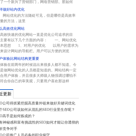
了一个新兴了营销部门，网络营销部。那如何
样做好站内优化
站优化的方法随处可见，但是哪些是高效率
量的方法，这里
么高效优化网站
高效快速的优化网站一直是优化公司追求的目
。主要有以下几个方面的内容： 一、网站优化
基本思想 1、对用户的优化 以用户的需求为
来设计网站的导航栏。用户可以方便的浏览
户体验比网站结构更重要
体验在前两年的时候说出来很多人都不知道。今
是做网站优化的人员都是知道的。网站结构一定
合用户体验，并且很多大师级人物强调过哪怕不
符合你自己的审美观，只要用户喜欢那这样
近更新
EO公司得抓紧挖掘高质量外链来做好关键词优化
个SEO公司该如何从混乱的SEO行业里生存呢？
EO高手是如何炼成的？
有神秘感和富有挑战性的SEO如何才能让你透彻的
析竞争对手
EO公司推广人员必备的职业操守