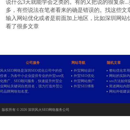
说什么3天就能学会之类的。有的又把说的很复杂..
多，有些说法在笔者看来的确是错误的。找这些文
输入网站优化或者是前面加上地区，比如深圳网站优
看了很多文章
公司服务
网站导航
随机文章
风火SEO网络是深圳SEO优化公司中的佼
外贸网站设计
整站优化常用
佼者，为各中小企业提供专业的
外贸seo
优
外贸SEO优化
网站的实际内
化推广、SEO顾问服务，快速提升外贸企
外贸网站推广
seo方法如
业网站关键词自然排名，强力打造外贸公
外贸SEO博客
简述网站内部
司品牌网络知名度。
网站外链建设
版权所有 © 2026 深圳风火SEO网络服务公司