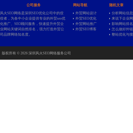
公司服务
网站导航
随机文章
风火SEO网络是深圳SEO优化公司中的佼
外贸网站设计
分析网站信息
佼者，为各中小企业提供专业的
外贸seo
优
外贸SEO优化
来说下企业网
化推广、SEO顾问服务，快速提升外贸企
外贸网站推广
影响网站排名
业网站关键词自然排名，强力打造外贸公
外贸SEO博客
怎么做好外链
司品牌网络知名度。
整站优化与搜
版权所有 © 2026 深圳风火SEO网络服务公司