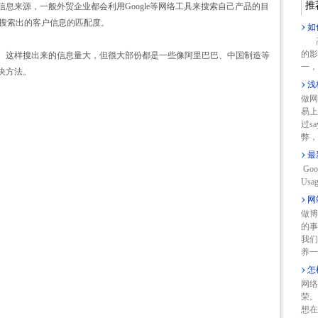
推
信息来源，一般外贸企业都会利用Google等网络工具来搜索自己产品的目
搜索出的客户信息的匹配度。
如
高
的影
品关键词。这样搜出来的信息量大，但很大部份都是一些像阿里巴巴、中国制造等
一，
决方法。
浅
做网
易上
过s
弊，
最
Goo
Usag
网
做博
的事
我们
养一
怎
网络
荣。
想