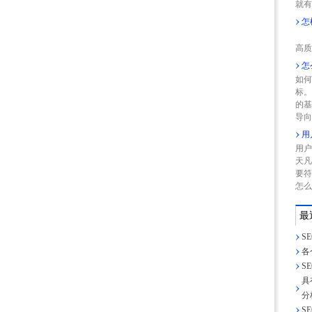
就有
怎
网
高质
怎
如何
标
的
导向
用
用户
天凡
要符
怎么
最
S
各
S
具
分
S