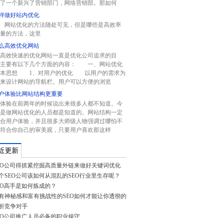
了一个新兴了营销部门，网络营销部。那如何
样做好站内优化
站优化的方法随处可见，但是哪些是高效率
量的方法，这里
么高效优化网站
高效快速的优化网站一直是优化公司追求的目
。主要有以下几个方面的内容： 一、网站优化
基本思想 1、对用户的优化 以用户的需求为
来设计网站的导航栏。用户可以方便的浏览
户体验比网站结构更重要
体验在前两年的时候说出来很多人都不知道。今
是做网站优化的人员都是知道的。网站结构一定
合用户体验，并且很多大师级人物强调过哪怕不
符合你自己的审美观，只要用户喜欢那这样
近更新
EO公司得抓紧挖掘高质量外链来做好关键词优化
个SEO公司该如何从混乱的SEO行业里生存呢？
EO高手是如何炼成的？
有神秘感和富有挑战性的SEO如何才能让你透彻的
析竞争对手
EO公司推广人员必备的职业操守