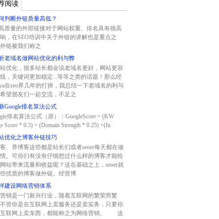
荐阅读
何判断外链质量高低？
质量的外部链接对于网站权重、排名具有很高
响，在SEO培训中关于外链的讲解也是重点之
外链被我们称之
析老域名做网站优化的利与弊
站优化，很多站长都会说老域名更好，网站更容
线，关键词更加稳定...等等之类的话题！那么经
aya在seo界几年的打拼，我总结一下老域名的利与
希望朋友们一起交流，不足之
新Google排名算法公式
gle排名算法公式（原）：GoogleScore = (KW
e Score * 0.3) + (Domain Strength * 0.25) +(In
站优化之博客外链技巧
客、养博客这些都是站长们或者seoer每天都在做
情。可你们有没有仔细想过什么样的博客才能给
网站带来流量和收益呢？这在基础之上，seoer就
些优质的博客做外链。经营博
样建设网络营销体系
营销是一门新兴行业，随着互联网的繁荣而繁
不管你是在互联网上卖服务还是卖实务，只要你
在互联网上卖东西，都能称之为网络营销。 这