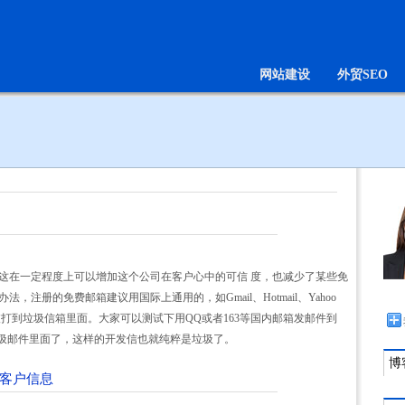
网站建设
外贸SEO
这在一定程度上可以增加这个公司在客户心中的可信 度，也减少了某些免
注册的免费邮箱建议用国际上通用的，如Gmail、Hotmail、Yahoo
打到垃圾信箱里面。大家可以测试下用QQ或者163等国内邮箱发邮件到
被打到垃圾邮件里面了，这样的开发信也就纯粹是垃圾了。
博客
标客户信息