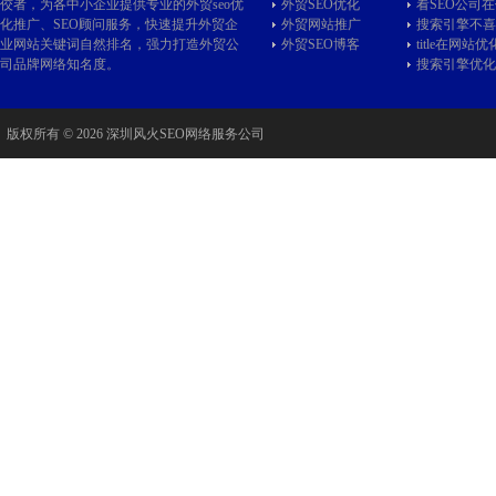
佼者，为各中小企业提供专业的
外贸seo
优
外贸SEO优化
看SEO公司
化推广、SEO顾问服务，快速提升外贸企
外贸网站推广
搜索引擎不喜
业网站关键词自然排名，强力打造外贸公
外贸SEO博客
title在网站
司品牌网络知名度。
搜索引擎优化
版权所有 © 2026 深圳风火SEO网络服务公司