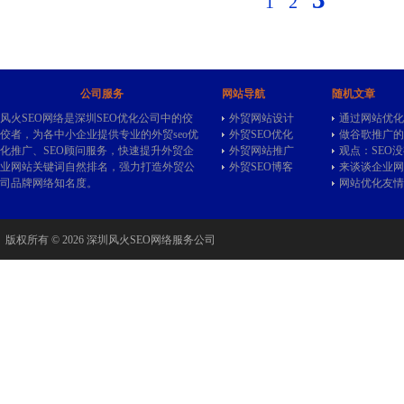
1
2
公司服务
网站导航
随机文章
风火SEO网络是深圳SEO优化公司中的佼
外贸网站设计
通过网站优化
佼者，为各中小企业提供专业的
外贸seo
优
外贸SEO优化
做谷歌推广的
化推广、SEO顾问服务，快速提升外贸企
外贸网站推广
观点：SEO
业网站关键词自然排名，强力打造外贸公
外贸SEO博客
来谈谈企业网
司品牌网络知名度。
网站优化友情
版权所有 © 2026 深圳风火SEO网络服务公司